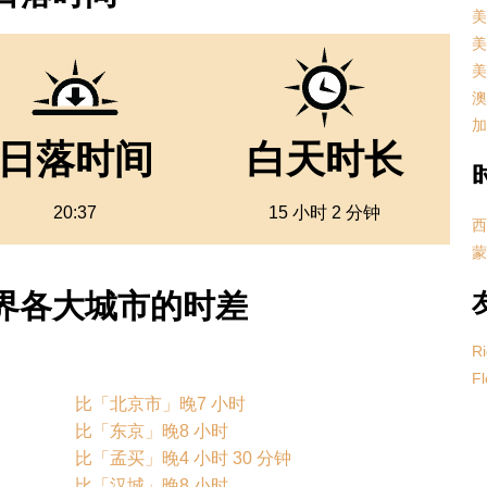
美
美
美
澳
加
日落时间
白天时长
20:37
15 小时 2 分钟
西
蒙
与世界各大城市的时差
Ri
Fl
比「北京市」晚7 小时
比「东京」晚8 小时
比「孟买」晚4 小时 30 分钟
比「汉城」晚8 小时