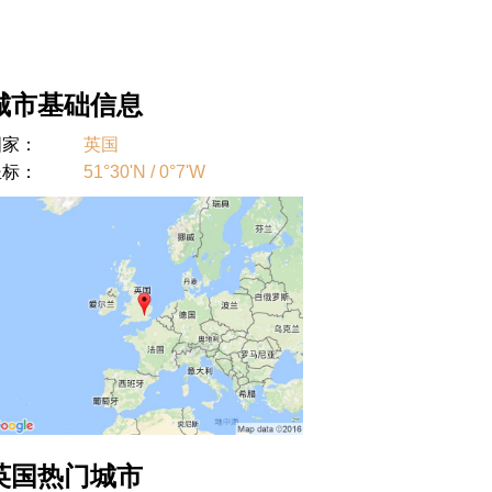
城市基础信息
国家：
英国
坐标：
51°30'N / 0°7'W
英国热门城市